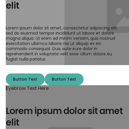
elit
Lorem ipsum dolor sit amet, consectetur adipiscing elit,
sed do eiusmod tempor incididunt ut labore et dolore
magna aliqua. Ut enim ad minim veniam, quis nostrud
exercitation ullamco laboris nisi ut aliquip ex ea
commodo consequat. Duis aute irure dolor in
reprehenderit in voluptate velit esse cillum dolore eu
fugiat nulla pariatur.
Button Text
Button Text
Button Text
Button Text
Eyebrow Text Here
Lorem ipsum dolor sit amet
elit