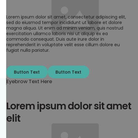
Lorem ipsum dolor sit amet, consectetur adipiscing elit,
sed do eiusmod tempor incididunt ut labore et dolore
magna aliqua. Ut enim ad minim veniam, quis nostrud
exercitation ullamco laboris nisi ut aliquip ex ea
commodo consequat. Duis aute irure dolor in
reprehenderit in voluptate velit esse cillum dolore eu
fugiat nulla pariatur.
Button Text
Button Text
Button Text
Button Text
Eyebrow Text Here
Lorem ipsum dolor sit amet
elit