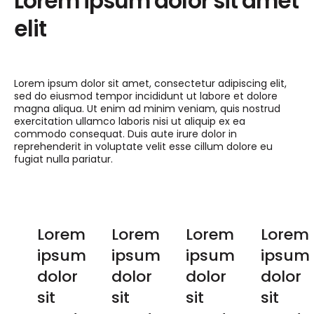
Lorem ipsum dolor sit amet
elit
Lorem ipsum dolor sit amet, consectetur adipiscing elit,
sed do eiusmod tempor incididunt ut labore et dolore
magna aliqua. Ut enim ad minim veniam, quis nostrud
exercitation ullamco laboris nisi ut aliquip ex ea
commodo consequat. Duis aute irure dolor in
reprehenderit in voluptate velit esse cillum dolore eu
fugiat nulla pariatur.
Lorem
Lorem
Lorem
Lorem
ipsum
ipsum
ipsum
ipsum
dolor
dolor
dolor
dolor
sit
sit
sit
sit