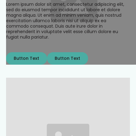
Lorem ipsum dolor sit amet, consectetur adipiscing elit,
sed do eiusmod tempor incididunt ut labore et dolore
magna aliqua. Ut enim ad minim veniam, quis nostrud
exercitation ullamco laboris nisi ut aliquip ex ea
commodo consequat. Duis aute irure dolor in
reprehenderit in voluptate velit esse cillum dolore eu
fugiat nulla pariatur.
Button Text
Button Text
Button Text
Button Text